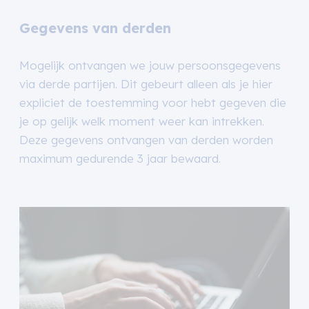
Gegevens van derden
Mogelijk ontvangen we jouw persoonsgegevens
via derde partijen. Dit gebeurt alleen als je hier
expliciet de toestemming voor hebt gegeven die
je op gelijk welk moment weer kan intrekken.
Deze gegevens ontvangen van derden worden
maximum gedurende 3 jaar bewaard.