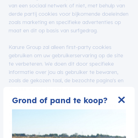
van een sociaal netwerk of niet, met behulp van
derde partij cookies voor bijkomende doeleinden
zoals marketing en specifieke advertenties op
maat en dit op basis van surfgedrag.
Karure Group zal alleen first-party cookies
gebruiken om uw gebruikerservaring op de site
te verbeteren. We doen dit door specifieke
informatie over jou als gebruiker te bewaren,
zoals de gekozen taal, de bezochte pagina's en
de duur van de bezoeken.
Grond of pand te koop?
Wat betreft cookies van derden (third-party
cookies): deze cookies worden aangemaakt en
op je computer bewaard door een andere
(derde) partij dan de website van Karure Group