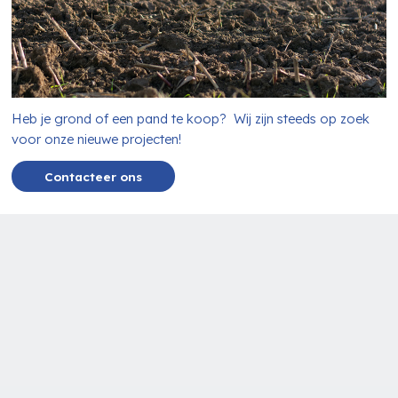
Heb je grond of een pand te koop? Wij zijn steeds op zoek
voor onze nieuwe projecten!
Contacteer ons