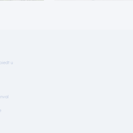
biedt u
inval
e