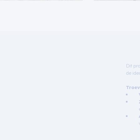
Dit pr
de ide
Troev