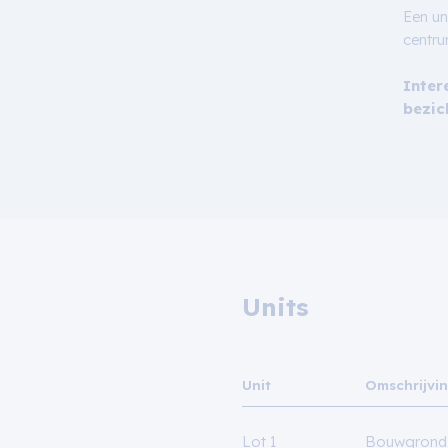
Een un
centru
Inter
bezic
Units
Unit
Omschrijvi
Lot 1
Bouwgrond 