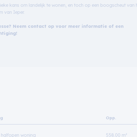
ieke kans om landelijk te wonen, en toch op een boogscheut van 
m van Ieper.
esse? Neem contact op voor meer informatie of een
htiging!
ng
Opp.
halfopen woning
558.00 m²