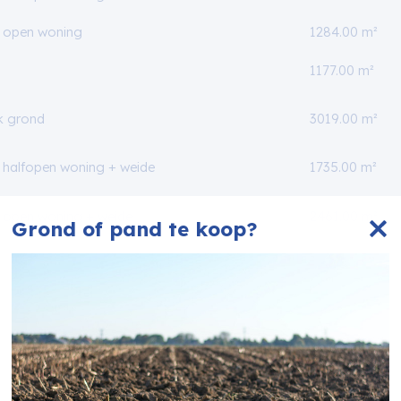
 open woning
1284.00 m²
1177.00 m²
uk grond
3019.00 m²
halfopen woning + weide
1735.00 m²
open woning + weide
2461.00 m²
Grond of pand te koop?