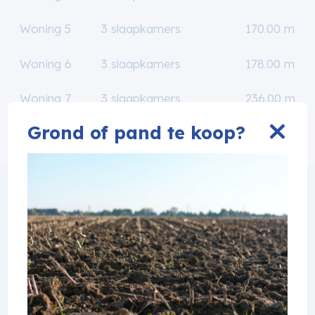
Woning 5
3 slaapkamers
170.00 m²
Woning 6
3 slaapkamers
178.00 m²
Woning 7
3 slaapkamers
236.00 m²
Grond of pand te koop?
Partners