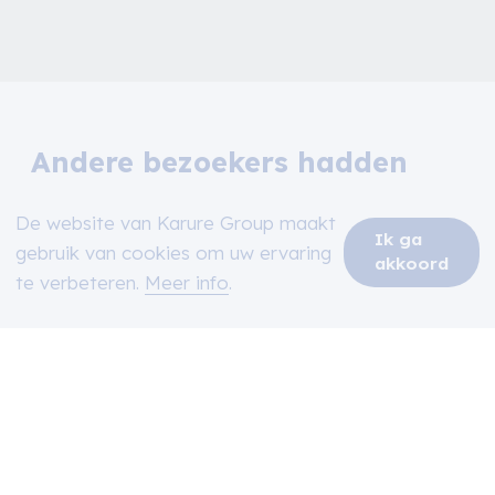
Andere bezoekers hadden
ook interesse in volgende
De website van Karure Group maakt
projecten
Ik ga
gebruik van cookies om uw ervaring
akkoord
te verbeteren.
Meer info
.