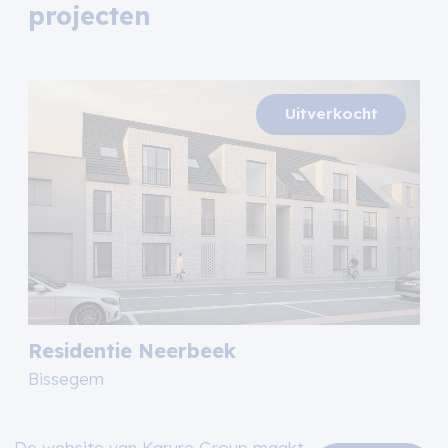
projecten
Residentie Neerbeek
Bissegem
De website van Karure Group maakt