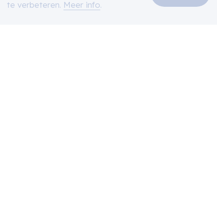
ook interesse in volgende
te verbeteren.
Meer info
.
projecten
Residentie Neerbeek
Bissegem